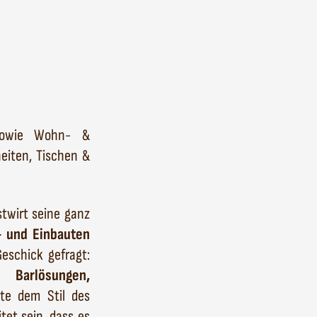
 sowie Wohn- &
eiten, Tischen &
stwirt seine ganz
- und Einbauten
eschick gefragt:
d Barlösungen,
lte dem Stil des
tet sein, dass es