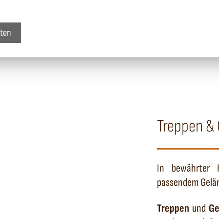
sten
Treppen &
In bewährter H
passendem Gelän
Treppen
und
Ge